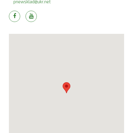
pnewsklad@ukr.net