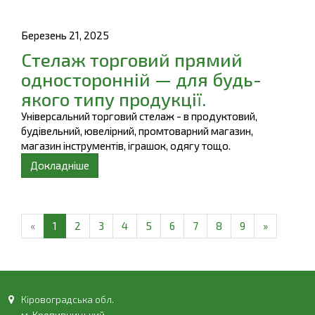
Березень 21, 2025
Стелаж торговий прямий
односторонній — для будь-
якого типу продукції.
Універсальний торговий стелаж - в продуктовий,
будівельний, ювелірний, промтоварний магазин,
магазин інструментів, іграшок, одягу тощо.
Докладніше
«
1
2
3
4
5
6
7
8
9
»
Кіровоградська обл.
м. Кропивницький