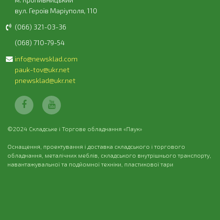
вул. Героїв Маріуполя, 110
(066) 321-03-36
(068) 710-79-54
info@newsklad.com
pauk-tov@ukr.net
pnewsklad@ukr.net
©2024 Складське і Торгове обладнання «Паук»
Оснащення, проектування і доставка складського і торгового
обладнання, металічних меблів, складського внутрішнього транспорту,
навантажувальної та подйомної техніки, пластикової тари