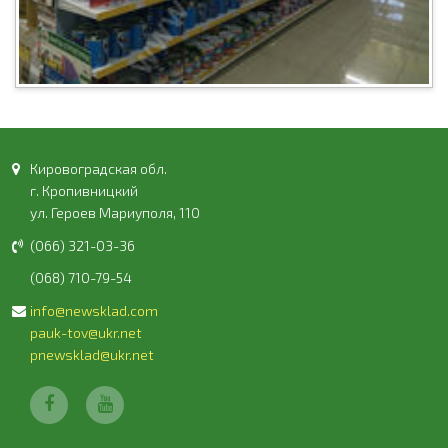
Кировоградская обл.
г. Кропивницкий
ул. Героев Мариуполя, 110
(066) 321-03-36
(068) 710-79-54
info@newsklad.com
pauk-tov@ukr.net
pnewsklad@ukr.net