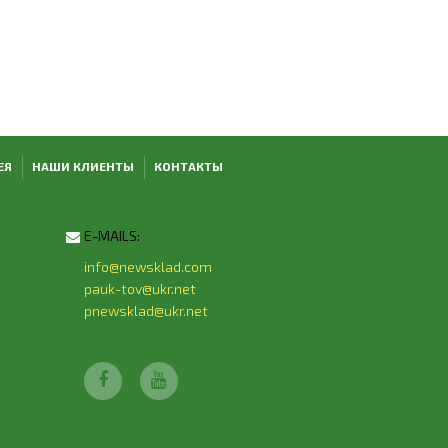
ЕЯ
НАШИ КЛИЕНТЫ
КОНТАКТЫ
E-MAILS:
info@newsklad.com
pauk-tov@ukr.net
pnewsklad@ukr.net