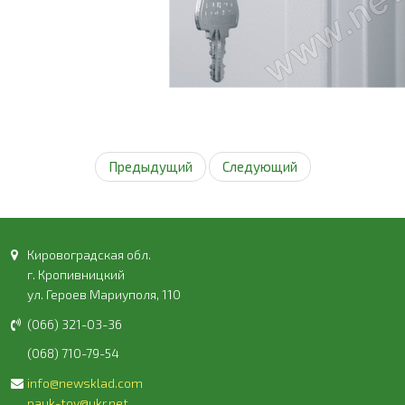
Предыдущий
Следующий
Кировоградская обл.
г. Кропивницкий
ул. Героев Мариуполя, 110
(066) 321-03-36
(068) 710-79-54
info@newsklad.com
pauk-tov@ukr.net