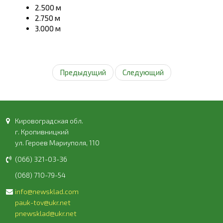
2.500 м
2.750 м
3.000 м
Предыдущий
Следующий
Кировоградская обл.
г. Кропивницкий
ул. Героев Мариуполя, 110
(066) 321-03-36
(068) 710-79-54
info@newsklad.com
pauk-tov@ukr.net
pnewsklad@ukr.net