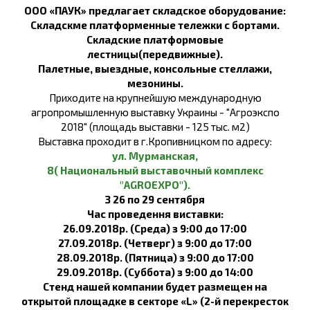
ООО «ПАУК» предлагает складское оборудование
:
Складскме платформенные тележки с бортами.
Складские платформовые
лестницы(передвижные).
Палетные, выездные, консольные стеллажи,
мезонины.
Приходите на крупнейшую международную
агропромышленную выставку Украины - "Агроэкспо
2018" (площадь выставки - 125 тыс. м2)
Выставка проходит в г.Кропивницком по адресу:
ул. Мурманская,
8
( Национальный
выставочный комплекс
"AGROEXPO"
)
.
З 26 по 29 сентября
Час проведення виставки:
26.09.2018р. (Среда) з 9:00 до 17:00
27.09.2018р. (Четверг) з 9:00 до 17:00
28.09.2018р. (Пятница) з 9:00 до 17:00
29.09.2018р. (Суббота) з 9:00 до 14:00
Стенд нашей компании будет размещен на
открытой площадке в секторе «L» (2-й перекресток