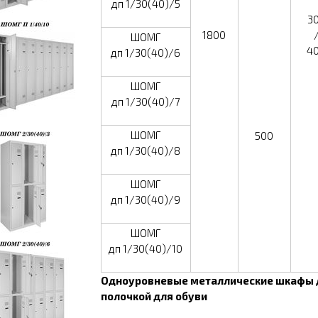
дп 1/30(40)/5
3
1800
ШОМГ
4
дп 1/30(40)/6
ШОМГ
дп 1/30(40)/7
ШОМГ
500
дп 1/30(40)/8
ШОМГ
дп 1/30(40)/9
ШОМГ
дп 1/30(40)/10
Одноуровневые металлические шкафы 
полочкой для обуви