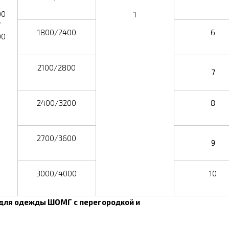
00
1
/
1800/2400
6
00
2100/2800
7
2400/3200
8
2700/3600
9
3000/4000
10
для одежды ШОМГ с перегородкой и