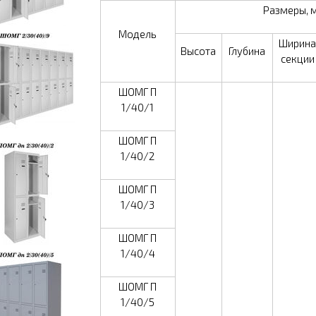
Размеры
, 
Модель
Ширина
Высота
Глубина
секции
ШОМГ П
1/40/1
ШОМГ П
1/40/2
ШОМГ П
1/40/3
ШОМГ П
1/40/4
ШОМГ П
1/40/5