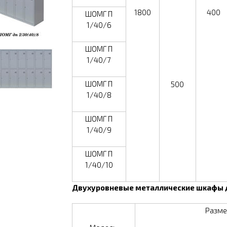
1800
400
ШОМГ П
1/40/6
ШОМГ П
1/40/7
ШОМГ П
500
1/40/8
ШОМГ П
1/40/9
ШОМГ П
1/40/10
Двухуровневые металлические шкафы д
Разм