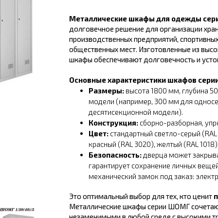
Металлические шкафы для одежды се
долговечное решение для организации хран
производственных предприятий, спортивных
общественных мест. Изготовленные из высо
шкафы обеспечивают долговечность и устой
Основные характеристики шкафов сери
Размеры:
высота 1800 мм, глубина 50
модели (например, 300 мм для однос
десятисекционной модели).
Конструкция:
сборно-разборная, уп
Цвет:
стандартный светло-серый (RAL 
красный (RAL 3020), желтый (RAL 1018)
Безопасность:
дверца может закрыва
гарантирует сохранение личных вещей
механический замок под заказ: электр
Это оптимальный выбор для тех, кто ценит
п
Металлические шкафы серии ШОМГ сочетают 
незаменимыми в любой среде с высокими тр