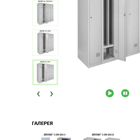
‹
›
ГАЛЕРЕЯ