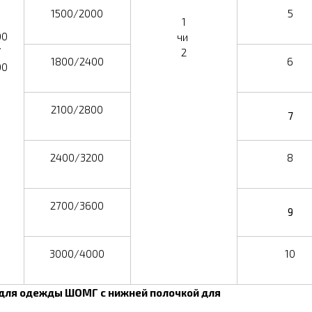
1500/2000
5
1
00
чи
/
2
1800/2400
6
00
2100/2800
7
2400/3200
8
2700/3600
9
3000/4000
10
для одежды ШОМГ с нижней полочкой для