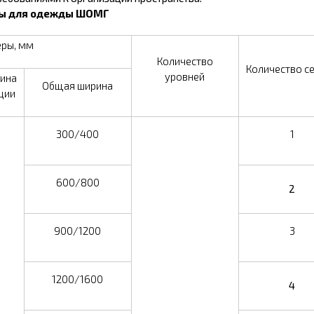
фы для одежды ШОМГ
ры, мм
Количество
Количество с
уровней
ина
Общая ширина
ции
300/400
1
600/800
2
900/1200
3
1200/1600
4