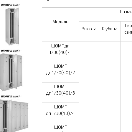
Разм
Модель
Шир
Высота
Глубина
сек
ШОМГ дп
1/30(40)/1
ШОМГ
дп 1/30(40)/2
ШОМГ
дп 1/30(40)/3
ШОМГ
дп 1/30(40)/4
ШОМГ