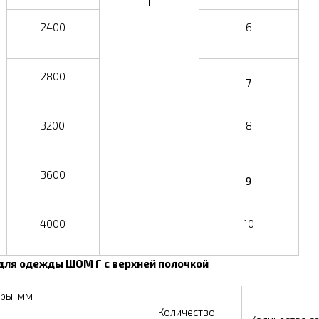
1
2400
6
2800
7
3200
8
3600
9
4000
10
ля одежды ШОМ Г с верхней полочкой
еры
, мм
Количество