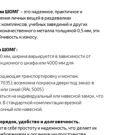
рии ШОМГ
– это надежное, практичное и
ения личных вещей в раздевалках
 комплексов, учебных заведений и других
кокачественного металла толщиной 0,5 мм, эти
чивость к износу.
и ШОМГ:
0 мм, ширина варьируется в зависимости от
екционного шкафа или 4000 мм для
рощающая транспортировку и монтаж.
7035); возможна покраска двери под заказ: в
 или синий (RAL 5005)
ться на индивидуальный или навесной замок, что
. В стандартной комплектации врезной
онный или навесной.
орядок, удобство и долговечность.
в себе простоту и надежность, что делает их
ебованиями к организации пространства.