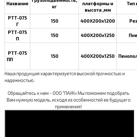
Грузоподьемность,
Название
платформы и
Тип 
кг
высота ,мм
РТТ-075
150
400Х200х1200
Ре
Г
РТТ-075
150
400Х200х1250
Пн
П
РТТ-075
150
400Х200х1250
Пенопо
ПП
Наша продукция характеризуется высокой прочностью и
надежностью.
Обращайтесь к нам - ООО "ПАУК» Мы поможем подобрать
Вам нужную модель, исходя из особенностей ее будущего
применения!