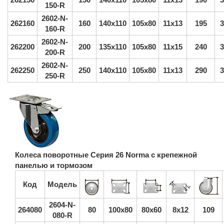
150-R
2602-N-
262160
160
140х110
105х80
11х13
195
3
160-R
2602-N-
262200
200
135х110
105х80
11х15
240
3
200-R
2602-N-
262250
250
140х110
105х80
11х13
290
3
250-R
Колеса поворотные Серия 26 Norma с крепежной
панелью и тормозом
Код
Модель
2604-N-
264080
80
100х80
80х60
8х12
109
080-R