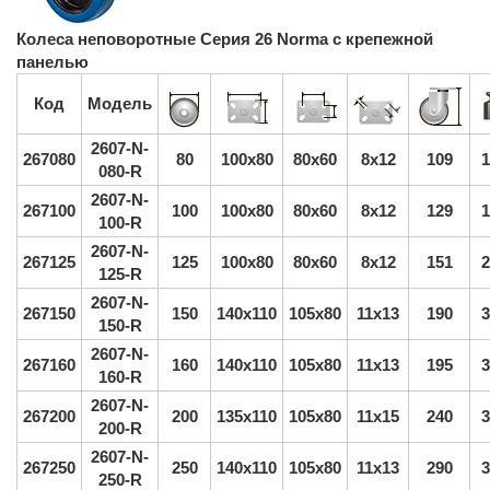
Колеса неповоротные Серия 26 Norma с крепежной
панелью
Код
Модель
2607-N-
267080
80
100х80
80х60
8х12
109
1
080-R
2607-N-
267100
100
100х80
80х60
8х12
129
1
100-R
2607-N-
267125
125
100х80
80х60
8х12
151
2
125-R
2607-N-
267150
150
140х110
105х80
11х13
190
3
150-R
2607-N-
267160
160
140х110
105х80
11х13
195
3
160-R
2607-N-
267200
200
135х110
105х80
11х15
240
3
200-R
2607-N-
267250
250
140х110
105х80
11х13
290
3
250-R