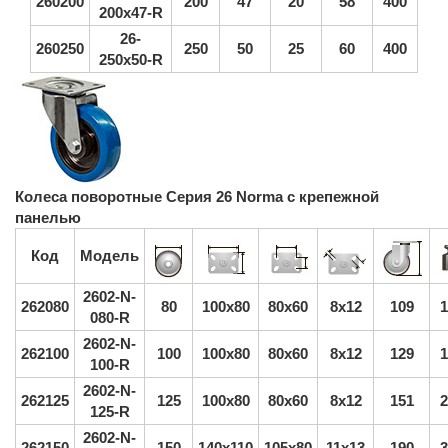
260200
200
47
20
58
400
200х47-R
26-
260250
250
50
25
60
400
250х50-R
Колеса поворотные Серия 26 Norma с крепежной
панелью
Код
Модель
2602-N-
262080
80
100х80
80х60
8х12
109
1
080-R
2602-N-
262100
100
100х80
80х60
8х12
129
1
100-R
2602-N-
262125
125
100х80
80х60
8х12
151
2
125-R
2602-N-
262150
150
140х110
105х80
11х13
190
3