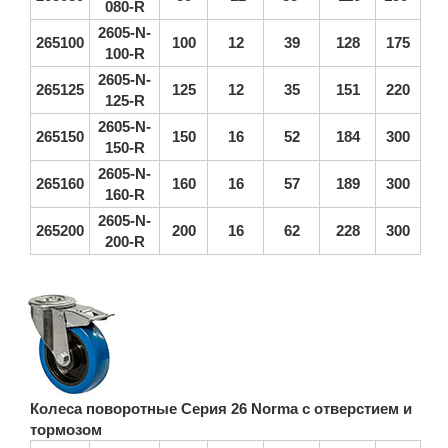
080-R
2605-N-
265100
100
12
39
128
175
100-R
2605-N-
265125
125
12
35
151
220
125-R
2605-N-
265150
150
16
52
184
300
150-R
2605-N-
265160
160
16
57
189
300
160-R
2605-N-
265200
200
16
62
228
300
200-R
Показати інші колеса цієї сері
Колеса поворотные Серия 26 Norma с отверстием и
тормозом