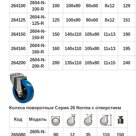
2604-N-
264100
100
100х80
80х60
8х12
129
100-R
2604-N-
264125
125
100х80
80х60
8х12
151
125-R
2604-N-
264150
150
140х110
105х80
11х13
190
150-R
2604-N-
264160
160
140х110
105х80
11х13
195
160-R
2604-N-
264200
200
135х110
105х80
11х15
240
200-R
Колеса поворотные Серия 26 Norma с отверстием
Код
Модель
2605-N-
265080
80
12
35
110
150