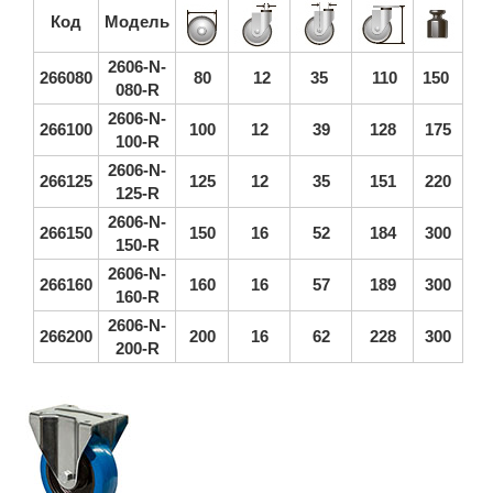
Код
Модель
2606-N-
266080
80
12
35
110
150
080-R
2606-N-
266100
100
12
39
128
175
100-R
2606-N-
266125
125
12
35
151
220
125-R
2606-N-
266150
150
16
52
184
300
150-R
2606-N-
266160
160
16
57
189
300
160-R
2606-N-
266200
200
16
62
228
300
200-R
Показати інші колеса цієї серії