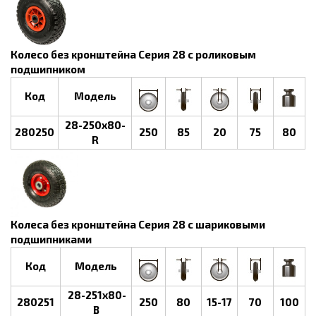
Колесо без кронштейна Серия 28 с роликовым
подшипником
Код
Модель
28-250х80-
280250
250
85
20
75
80
R
Колеса без кронштейна Серия 28 с шариковыми
подшипниками
Код
Модель
28-251х80-
280251
250
80
15-17
70
100
B