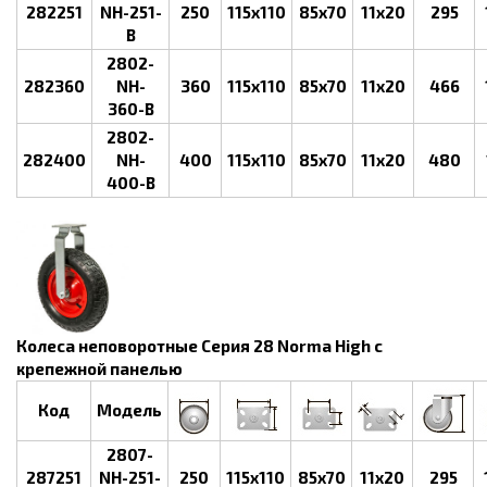
282251
NH-251-
250
115x110
85x70
11x20
295
B
2802-
282360
NH-
360
115x110
85x70
11x20
466
360-B
2802-
282400
NH-
400
115x110
85x70
11x20
480
400-B
Колеса неповоротные Серия 28 Norma High с
крепежной панелью
Код
Модель
2807-
287251
NH-251-
250
115x110
85x70
11x20
295