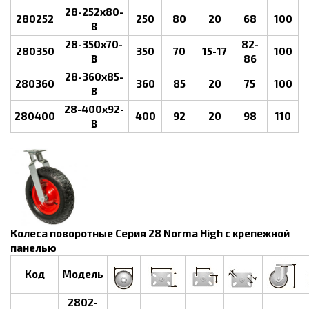
28-252х80-
280252
250
80
20
68
100
B
28-350х70-
82-
280350
350
70
15-17
100
B
86
28-360х85-
280360
360
85
20
75
100
B
28-400х92-
280400
400
92
20
98
110
B
Колеса поворотные Серия 28 Norma High с крепежной
панелью
Код
Модель
2802-