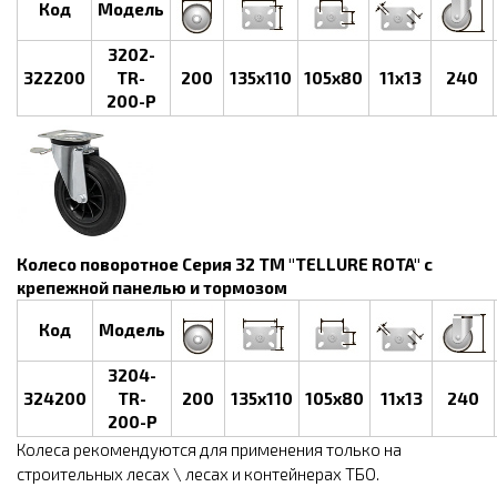
Код
Модель
3202-
322200
TR-
200
135x110
105x80
11x13
240
200-P
Колесо поворотное Серия 32 ТМ "TELLURE ROTA" с
крепежной панелью и тормозом
Код
Модель
3204-
324200
TR-
200
135x110
105x80
11x13
240
200-P
Колеса рекомендуются для применения только на
строительных лесах \ лесах и контейнерах ТБО.