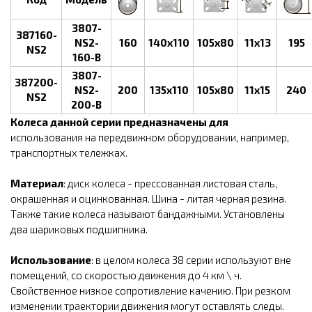
3807-
387160-
NS2-
160
140х110
105х80
11х13
195
NS2
160-B
3807-
387200-
NS2-
200
135х110
105х80
11х15
240
NS2
200-B
Колеса данной серии предназначены для
использования на передвижном оборудовании, например,
транспортных тележках.
Материал
: диск колеса - прессованная листовая сталь,
окрашенная и оцинкованная. Шина - литая черная резина.
Также такие колеса называют бандажными. Установлены
два шариковых подшипника.
Использование
: в целом колеса 38 серии используют вне
помещений, со скоростью движения до 4 км \ ч.
Свойственное низкое сопротивление качению. При резком
изменении траектории движения могут оставлять следы.