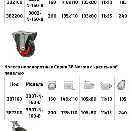
382160
160
140х110
105х80
11х13
195
N-160-B
3802-
382200
200
135х110
105х80
11х15
240
N-160-B
Колеса неповоротные Серия 38 Norma с крепежной
панелью
Код
Модель
3807-N-
387160
160
140х110
105х80
11х13
195
160-B
3807-N-
387200
200
135х110
105х80
11х15
240
160-B