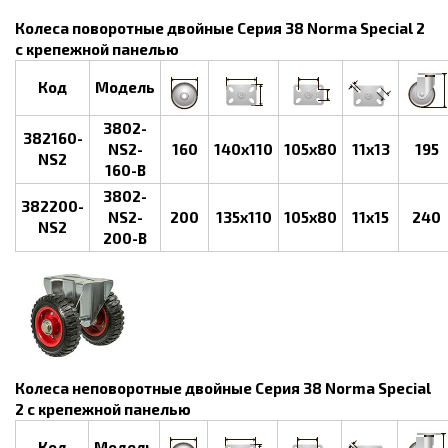
Колеса поворотные двойные Серия 38 Norma Special 2
с крепежной панелью
Код
Модель
3802-
382160-
NS2-
160
140х110
105х80
11х13
195
NS2
160-B
3802-
382200-
NS2-
200
135х110
105х80
11х15
240
NS2
200-B
Колеса неповоротные двойные Серия 38 Norma Special
2 с крепежной панелью
Код
Модель