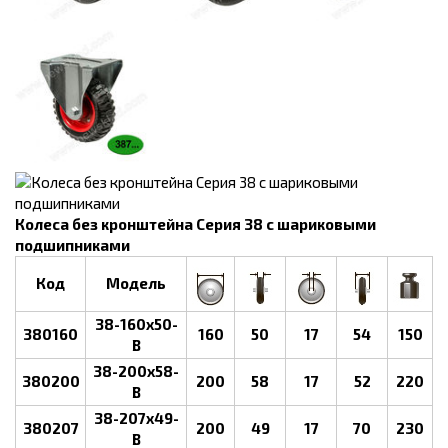
Колеса без кронштейна Серия 38 с шариковыми
подшипниками
Код
Модель
38-160х50-
380160
160
50
17
54
150
B
38-200х58-
380200
200
58
17
52
220
B
38-207х49-
380207
200
49
17
70
230
B