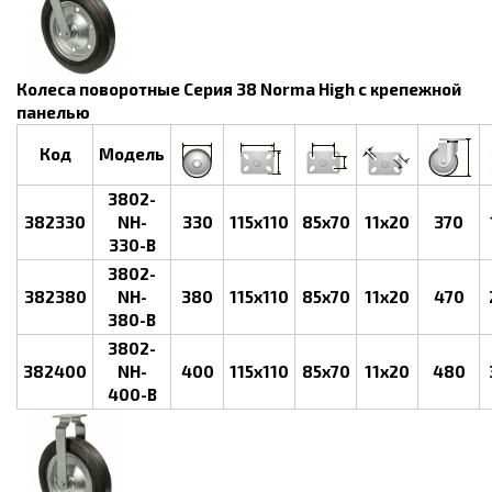
Колеса поворотные Серия 38 Norma High с крепежной
панелью
Код
Модель
3802-
382330
NH-
330
115х110
85х70
11х20
370
330-B
3802-
382380
NH-
380
115х110
85х70
11х20
470
380-B
3802-
382400
NH-
400
115х110
85х70
11х20
480
400-B