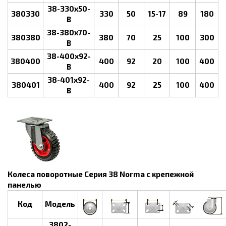
38-330х50-
380330
330
50
15-17
89
180
B
38-380х70-
380380
380
70
25
100
300
B
38-400х92-
380400
400
92
20
100
400
В
38-401х92-
380401
400
92
25
100
400
В
Колеса поворотные Серия 38 Norma с крепежной
панелью
Код
Модель
3802-