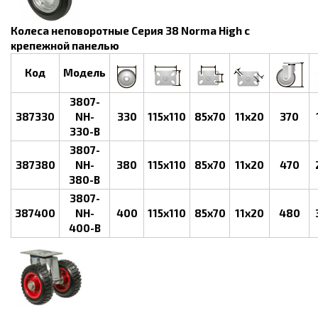
Колеса неповоротные Серия 38 Norma High с
крепежной панелью
Код
Модель
3807-
387330
NH-
330
115х110
85х70
11х20
370
330-B
3807-
387380
NH-
380
115х110
85х70
11х20
470
380-B
3807-
387400
NH-
400
115х110
85х70
11х20
480
400-B