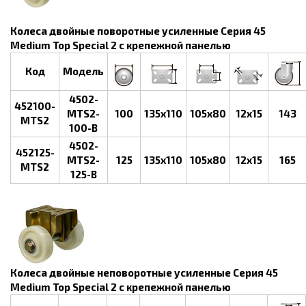
Колеса двойные поворотные усиленные Серия 45
Medium Top Special 2 с крепежной панелью
Код
Модель
4502-
452100-
MTS2-
100
135x110
105x80
12x15
143
MTS2
100-B
4502-
452125-
MTS2-
125
135x110
105x80
12x15
165
MTS2
125-B
Колеса двойные неповоротные усиленные Серия 45
Medium Top Special 2 с крепежной панелью