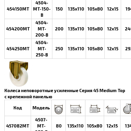
4504-
454150MT
MT-150-
150
135x110
105x80
12x15
19
B
4504-
454200MT
MT-
200
135x110
105x80
12x15
24
200-B
4504-
454250MT
MT-
250
135x110
105x80
12x15
29
250-B
Колеса неповоротные усиленные Серия 45 Medium Top
с крепежной панелью
Код
Модель
4507-
457082MT
MT-
80
135x110
105x80
12x15
13