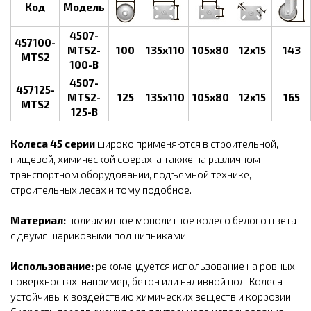
Код
Модель
4507-
457100-
MTS2-
100
135x110
105x80
12x15
143
MTS2
100-B
4507-
457125-
MTS2-
125
135x110
105x80
12x15
165
MTS2
125-B
Колеса 45 серии
широко применяются в строительной,
пищевой, химической сферах, а также на различном
транспортном оборудовании, подъемной технике,
строительных лесах и тому подобное.
Материал:
полиамидное монолитное колесо белого цвета
с двумя шариковыми подшипниками.
Использование:
рекомендуется использование на ровных
поверхностях, например, бетон или наливной пол. Колеса
устойчивы к воздействию химических веществ и коррозии.