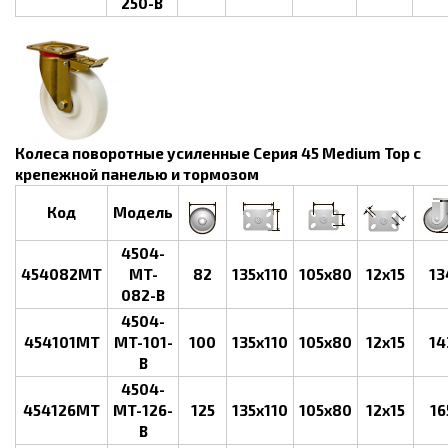
250-B
Колеса поворотные усиленные Серия 45 Medium Top с
крепежной панелью и тормозом
Код
Модель
4504-
454082MT
MT-
82
135x110
105x80
12x15
13
082-B
4504-
454101MT
MT-101-
100
135x110
105x80
12x15
14
B
4504-
454126MT
MT-126-
125
135x110
105x80
12x15
16
B