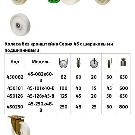
Колеса без кронштейна Серия 45 с шариковыми
подшипниками
Код
Модель
45-082х60-
450082
82
60
20
60
650
В
450101
45-101х40-B
100
40
15
45
600
450126
45-126х45-B
125
45
20
58
650
45-250х48-
450250
250
48
25
60
800
B