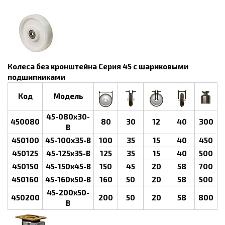
Колеса без кронштейна Серия 45 с шариковыми
подшипниками
Код
Модель
45-080х30-
450080
80
30
12
40
300
В
450100
45-100х35-B
100
35
15
40
450
450125
45-125х35-B
125
35
15
40
500
450150
45-150х45-B
150
45
20
58
700
450160
45-160х50-В
160
50
20
58
500
45-200х50-
450200
200
50
20
58
800
B