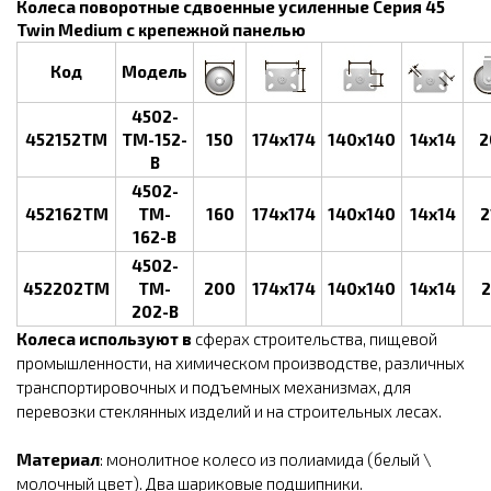
Колеса поворотные сдвоенные усиленные Серия 45
Twin Medium с крепежной панелью
Код
Модель
4502-
452152TM
TM-152-
150
174x174
140x140
14x14
2
B
4502-
452162TM
TM-
160
174x174
140x140
14x14
2
162-B
4502-
452202TM
TM-
200
174x174
140x140
14x14
2
202-B
Колеса используют в
сферах строительства, пищевой
промышленности, на химическом производстве, различных
транспортировочных и подъемных механизмах, для
перевозки стеклянных изделий и на строительных лесах.
Материал
: монолитное колесо из полиамида (белый \
молочный цвет). Два шариковые подшипники.