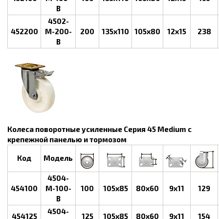
B
4502-
452200
M-200-
200
135x110
105x80
12х15
238
B
Колеса поворотные усиленные Серия 45 Medium с
крепежной панелью и тормозом
Код
Модель
4504-
454100
M-100-
100
105x85
80x60
9x11
129
B
4504-
454125
125
105x85
80x60
9x11
154