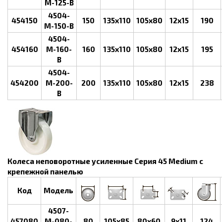
M-125-B
4504-
454150
150
135x110
105x80
12х15
190
M-150-B
4504-
454160
M-160-
160
135x110
105x80
12х15
195
B
4504-
454200
M-200-
200
135x110
105x80
12х15
238
B
Колеса неповоротные усиленные Серия 45 Medium с
крепежной панелью
Код
Модель
4507-
457080
M-080-
80
105x85
80x60
9x11
124