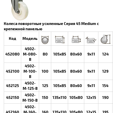
Колеса поворотные усиленные Серия 45 Medium с
крепежной панелью
Код
Модель
4502-
452080
M-080-
80
105x85
80x60
9x11
124
B
4502-
452100
M-100-
100
105x85
80x60
9x11
129
B
4502-
452125
125
105x85
80x60
9x11
154
M-125-B
4502-
452150
150
135x110
105x80
12х15
190
M-150-B
4502-
452160
M-160-
160
135x110
105x80
12х15
195