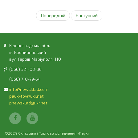
Попередній
Наступний
Кіровоградська обл.
м. Кропивницький
вул. Героїв Маріуполя, 110
(066) 321-03-36
(068) 710-79-54
info@newsklad.com
pauk-tov@ukr.net
pnewsklad@ukr.net
©2024 Складське і Торгове обладнання «Паук»