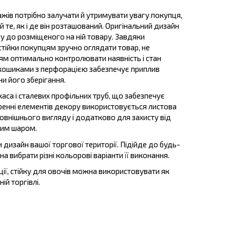
ажів потрібно залучати й утримувати увагу покупця,
й те, як і де він розташований. Оригінальний дизайн
гу до розміщеного на ній товару. Завдяки
стійки покупцям зручно оглядати товар, не
ям оптимально контролювати наявність і стан
и кошиками з перфорацією забезпечує приплив
ни його зберігання.
аса і сталевих профільних труб, що забезпечує
творенні елементів декору використовується листова
зовнішнього вигляду і додатково для захисту від
рним шаром.
дизайн вашої торгової території. Підійде до будь-
 вибрати різні кольорові варіанти її виконання.
кції, стійку для овочів можна використовувати як
ій торгівлі.