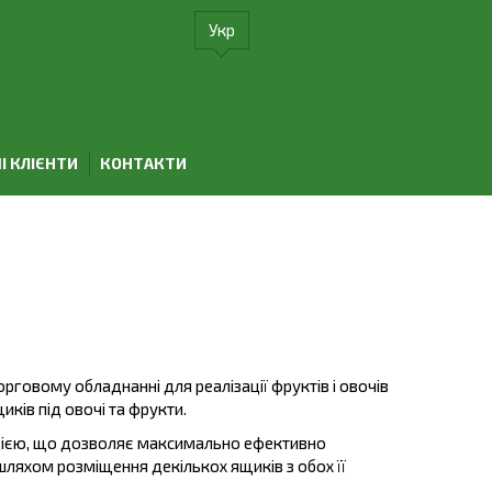
Укр
І КЛІЄНТИ
КОНТАКТИ
рговому обладнанні для реалізації фруктів і овочів
иків під овочі та фрукти.
цією, що дозволяє максимально ефективно
ляхом розміщення декількох ящиків з обох її