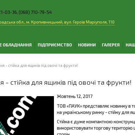
21-03-36, (068) 710-79-54
адська обл., м. Кропивницький, вул. Героїв Маріуполя, 110
Е ОБЛАДНАННЯ
ПІДПРИЄМСТВО
НОВИНИ
ГАЛЕРЕЯ
НАШ
 - стійка для ящиків під овочі та фрукти!
- стійка для ящиків під овочі та фрукти!
Жовтень 12, 2017
ТОВ «ПАУК» представляє новинку в то
на українському ринку - стійку для ящ
Стійка є дуже компактною конструк
використовувати торгову територію ш
сторін.