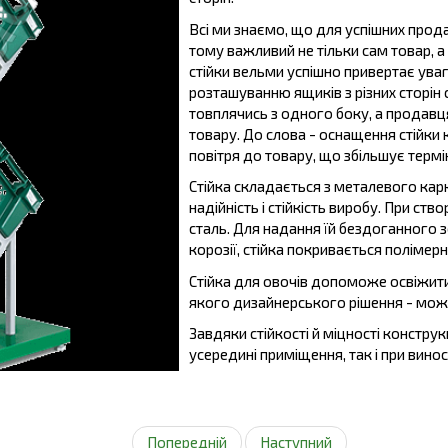
Всі ми знаємо, що для успішних прод
тому важливий не тільки сам товар, а 
стійки вельми успішно привертає ува
розташуванню ящиків з різних сторін 
товплячись з одного боку, а продавц
товару. До слова - оснащення стійк
повітря до товару, що збільшує термі
Стійка складається з металевого карк
надійність і стійкість виробу. При с
сталь. Для надання їй бездоганного 
корозії, стійка покривається поліме
Стійка для овочів допоможе освіжити 
якого дизайнерського рішення - можна
Завдяки стійкості й міцності констру
усередині приміщення, так і при виносн
Попередній
Наступний