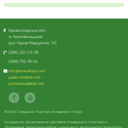
Кіровоградська обл.
м. Кропивницький
вул. Героїв Маріуполя, 110
(066) 321-03-36
(068) 710-79-54
info@newsklad.com
pauk-tov@ukr.net
pnewsklad@ukr.net
©2024 Складське і Торгове обладнання «Паук»
Оснащення, проектування і доставка складського і торгового
обладнання, металічних меблів, складського внутрішнього транспорту,