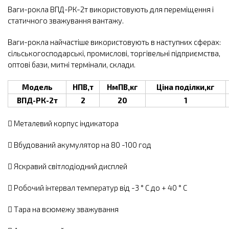
Ваги-рокла ВПД-РК-2т використовують для переміщення і
статичного зважування вантажу.
Ваги-рокла найчастіше використовують в наступних сферах:
сільськогосподарські, промислові, торгівельні підприємства,
оптові бази, митні термінали, склади.
Модель
НПВ,т
НмПВ,кг
Ціна поділки,кг
ВПД-РК-2т
2
20
1
 Металевий корпус індикатора
 Вбудований акумулятор на 80 -100 год
 Яскравий світлодіодний дисплей
 Робочий інтервал температур від -3 ° C до + 40 ° C
 Тара на всюмежу зважування