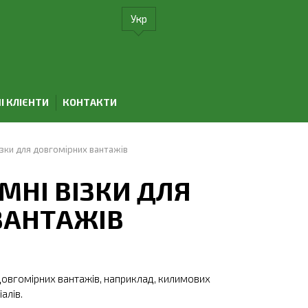
Укр
І КЛІЄНТИ
КОНТАКТИ
ізки для довгомірних вантажів
МНІ ВІЗКИ ДЛЯ
ВАНТАЖІВ
довгомірних вантажів, наприклад, килимових
алів.