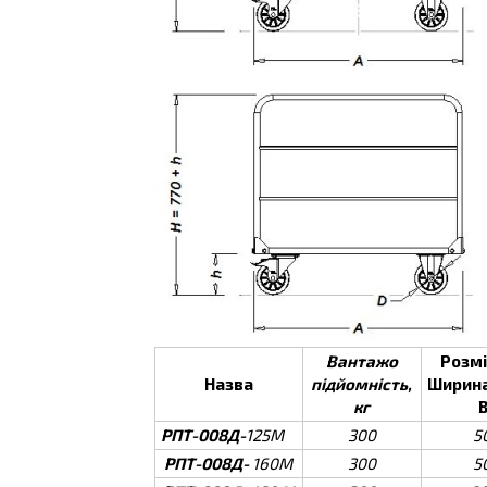
Вантажо
Розмі
Назва
підйомність,
Ширина
кг
РПТ-008Д-
125М
300
5
РПТ-008Д-
160М
300
5