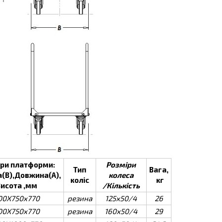
ри платформи:
Розміри
Тип
В
ага,
(В),Довжина(А),
колеса
кол
і
с
кг
Висота ,мм
/Кількість
00Х750х770
резина
125х50/4
26
00Х750х770
резина
160х50/4
29