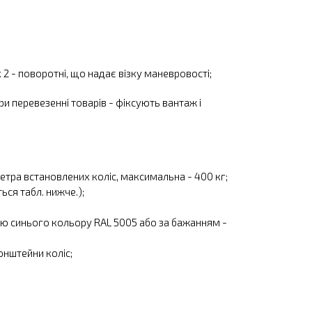
 2 - поворотні, що надає візку маневровості;
ри перевезенні товарів - фіксують вантаж і
етра встановлених коліс, максимальна - 400 кг;
ься табл. нижче.);
 синього кольору RAL 5005 або за бажанням -
онштейни коліс;