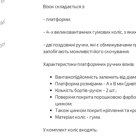
Візок складається з:
- платформи;
- 4-х великовантажних гумових коліс, з яких
- дві поздовжні ручки, які є обмежувачами п
запобігають можливісті його скочування.
Характеристики платформних ручних візків:
Вантажопідйомність залежить від діам
Платформа розмірами - А х В мм (дивіт
Кількість бортів-ручок - 2 шт.;
Поверхня покрита порошковою фарбою
цинком;
Також цинком покриті кріплення та кр
Матеріал коліс - гума.
У комплект коліс входять: