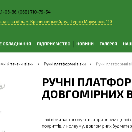
21-03-36, (068) 710-79-54
адська обл., м. Кропивницький, вул. Героїв Маріуполя, 110
Е ОБЛАДНАННЯ
ПІДПРИЄМСТВО
НОВИНИ
ГАЛЕРЕЯ
НАШ
мні й тачечні візки
Ручні платформні візки
Ручні платформні в
РУЧНІ ПЛАТФОР
ДОВГОМІРНИХ 
Такі візки застосовуються при переміщенні 
покриттів, лінолеуму, довгомірних будматері