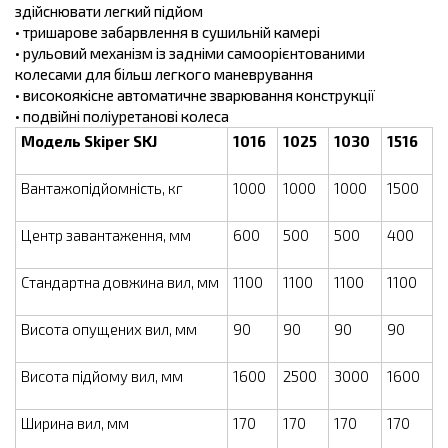
здійснювати легкий підйом
• тришарове забарвлення в сушильній камері
• рульовий механізм із задніми самоорієнтованими
колесами для більш легкого маневрування
• високоякісне автоматичне зварювання конструкції
• подвійні поліуретанові колеса
Модель Skiper SKJ
1016
1025
1030
1516
Вантажопідйомність, кг
1000
1000
1000
1500
Центр завантаження, мм
600
500
500
400
Стандартна довжина вил, мм
1100
1100
1100
1100
Висота опущених вил, мм
90
90
90
90
Висота підйому вил, мм
1600
2500
3000
1600
Ширина вил, мм
170
170
170
170