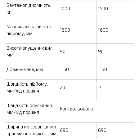
Вантажопідйомність,
1000
1500
кг
Максимальна висота
1600
1600
підйому, мм
Висота опущених вил,
90
90
мм
Довжина вил, мм
1150
1150
Швидкість підйому,
20
14
мм/хід поршня
Швидкість опускання,
Контрольована
мм/хід поршня
Ширина між зовнішніми
690
690
краями опорних ніг, мм