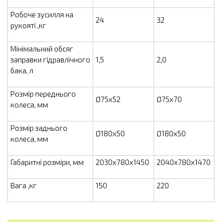
Робоче зусилля на
24
32
рукояті ,кг
Мінімальний обсяг
заправки гідравлічного
1,5
2,0
бака, л
Розмір переднього
Ø75x52
Ø75x70
колеса, мм
Розмір заднього
Ø180x50
Ø180x50
колеса, мм
Габаритні розміри, мм
2030x780x1450
2040x780x1470
Вага ,кг
150
220