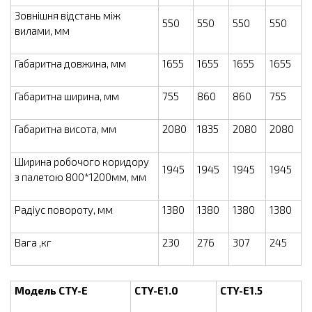
Зовнішня відстань між
550
550
550
550
вилами, мм
Габаритна довжина, мм
1655
1655
1655
1655
Габаритна ширина, мм
755
860
860
755
Габаритна висота, мм
2080
1835
2080
2080
Ширина робочого коридору
1945
1945
1945
1945
з палетою 800*1200мм, мм
Радіус повороту, мм
1380
1380
1380
1380
Вага ,кг
230
276
307
245
Модель
CTY-E
CTY-E1.0
CTY-E1.5