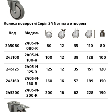
Колеса поворотні Серія 24 Norma з отвором
Код
Модель
2405-N-
245080
80
12
35
110
80
080-R
2405-N-
245100
100
12
39
128
100
100-R
2405-N-
245125
125
12
35
151
120
125-R
2405-N-
245160
160
16
57
189
150
160-R
2405-N-
245200
200
16
62
228
190
200-R