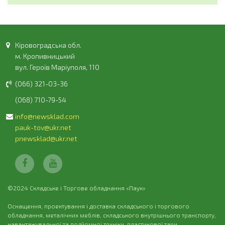
Кіровоградська обл.
м. Кропивницький
вул. Героїв Маріуполя, 110
(066) 321-03-36
(068) 710-79-54
info@newsklad.com
pauk-tov@ukr.net
pnewsklad@ukr.net
©2024 Складське і Торгове обладнання «Паук»
Оснащення, проектування і доставка складського і торгового
обладнання, металічних меблів, складського внутрішнього транспорту,
навантажувальної та подйомної техніки, пластикової тари