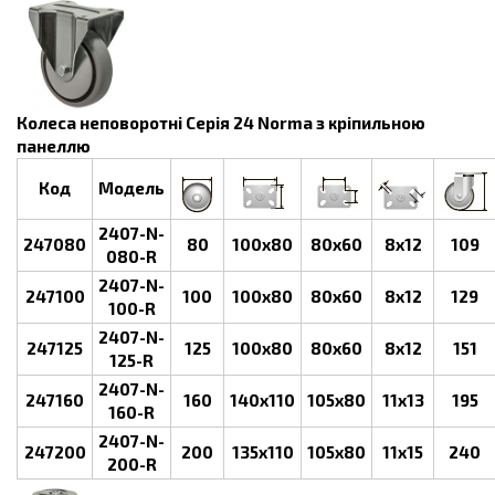
Колеса неповоротні Серія 24 Norma з кріпильною
панеллю
Код
Модель
2407-N-
247080
80
100х80
80х60
8х12
109
080-R
2407-N-
247100
100
100х80
80х60
8х12
129
100-R
2407-N-
247125
125
100х80
80х60
8х12
151
125-R
2407-N-
247160
160
140х110
105х80
11х13
195
160-R
2407-N-
247200
200
135х110
105х80
11х15
240
200-R