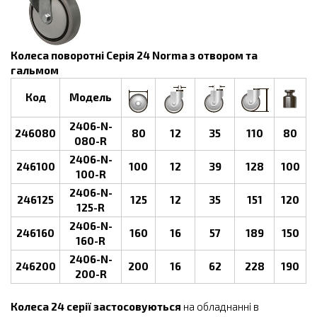
Колеса поворотні Серія 24 Norma з отвором та
гальмом
Код
Модель
2406-N-
246080
80
12
35
110
80
080-R
2406-N-
246100
100
12
39
128
100
100-R
2406-N-
246125
125
12
35
151
120
125-R
2406-N-
246160
160
16
57
189
150
160-R
2406-N-
246200
200
16
62
228
190
200-R
Колеса 24 серії застосовуються
на обладнанні в