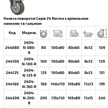
Колеса поворотні Серія 24 Norma з кріпильною
панеллю та гальмом
Код
Модель
2404-
244080
N-080-
80
100х80
80х60
8х12
109
R
2404-
244100
100
100х80
80х60
8х12
129
N-100-R
2404-
244125
125
100х80
80х60
8х12
151
N-125-R
2404-
244160
160
140х110
105х80
11х13
195
N-160-R
2404-
244200
N-200-
200
135х110
105х80
11х15
240
R