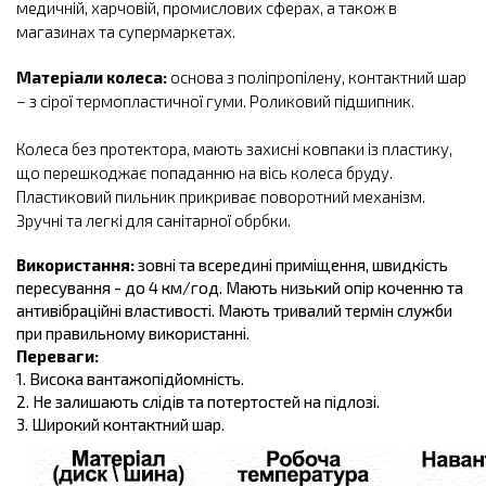
медичній, харчовій, промислових сферах, а також в
магазинах та супермаркетах.
Матеріали колеса:
основа з поліпропілену, контактний шар
– з сірої термопластичної гуми. Роликовий підшипник.
Колеса без протектора, мають захисні ковпаки із пластику,
що перешкоджає попаданню на вісь колеса бруду.
Пластиковий пильник прикриває поворотний механізм.
Зручні та легкі для санітарної обрбки.
Використання:
зовні та всередині приміщення, швидкість
пересування - до 4 км/год. Мають низький опір коченню та
антивібраційні властивості. Мають тривалий термін служби
при правильному використанні.
Переваги:
1. Висока вантажопідйомність.
2. Не залишають слідів та потертостей на підлозі.
3. Широкий контактний шар.