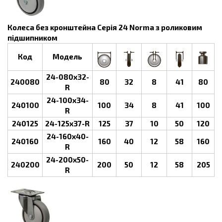
Колеса без кронштейна Серія 24 Norma з роликовим
підшипником
Код
Модель
24-080х32-
240080
80
32
8
41
80
R
24-100х34-
240100
100
34
8
41
100
R
240125
24-125х37-R
125
37
10
50
120
24-160х40-
240160
160
40
12
58
160
R
24-200х50-
240200
200
50
12
58
205
R