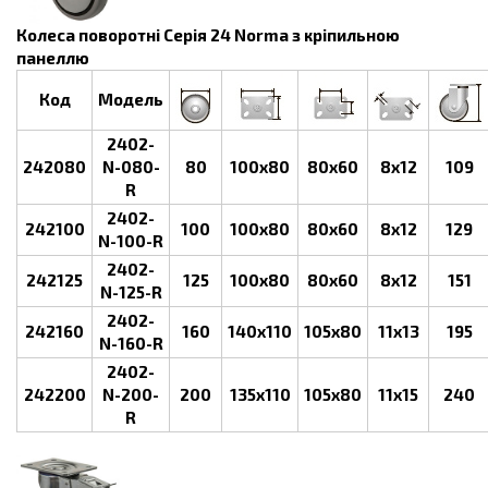
Колеса поворотні Серія 24 Norma з кріпильною
панеллю
Код
Модель
2402-
242080
N-080-
80
100х80
80х60
8х12
109
R
2402-
242100
100
100х80
80х60
8х12
129
N-100-R
2402-
242125
125
100х80
80х60
8х12
151
N-125-R
2402-
242160
160
140х110
105х80
11х13
195
N-160-R
2402-
242200
N-200-
200
135х110
105х80
11х15
240
R