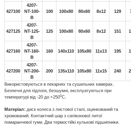
4207-
427100
NT-100-
100
100x80
80x60
8x12
129
B
4207-
427125
NT-125-
125
100x80
80x60
8x12
151
1
B
4207-
427160
NT-160-
160
140x110
105x80
11х13
195
1
B
4207-
427200
NT-200-
200
135х110
105x80
11х15
240
2
B
Використовуються в пекарнях та сушильних камерах.
Безпечні для підлоги, безшумні, експлуатуються при
0
температурі від -20 до +250
С.
Матеріал:
диск колеса з листової сталі, оцинкований та
хромований. Контактний шар з силіконової литої
помаранчевої гуми. Два термостійкі кулькові підшипники.