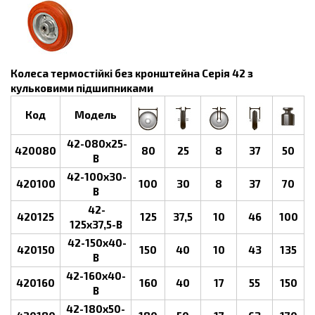
Колеса термостійкі без кронштейна Серія 42 з
кульковими підшипниками
Код
Модель
42-080х25-
420080
80
25
8
37
50
B
42-100х30-
420100
100
30
8
37
70
B
42-
420125
125
37,5
10
46
100
125х37,5-B
42-150х40-
420150
150
40
10
43
135
B
42-160х40-
420160
160
40
17
55
150
B
42-180х50-