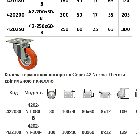
420180
180
50
17
63
170
B
42-200х50-
420200
200
50
17
55
205
B
42-250х60-
420250
250
60
25
63
300
B
Колеса термостійкі поворотні Серія 42 Norma Therm з
кріпильною панеллю
Код
Модель
4202-
422080
NT-080-
80
100x80
80x60
8x12
109
B
4202-
422100
NT-100-
100
100x80
80x60
8x12
129