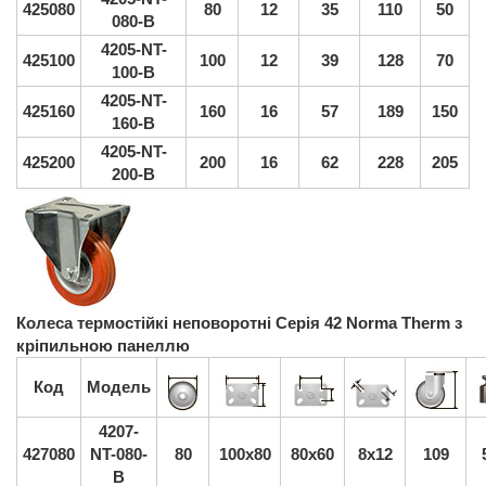
425080
80
12
35
110
50
080-B
4205-NT-
425100
100
12
39
128
70
100-B
4205-NT-
425160
160
16
57
189
150
160-B
4205-NT-
425200
200
16
62
228
205
200-B
Колеса термостійкі неповоротні Серія 42 Norma Therm з
кріпильною панеллю
Код
Модель
4207-
427080
NT-080-
80
100x80
80x60
8x12
109
B