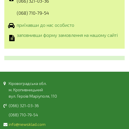
(066) 321-03-36
(068) 710-79-54
приїхавши до нас особисто
заповнивши форму замовлення на нашому сайті
Кіровоградська обл.
м. Кропивницький
вул. Героїв Маріуполя, 110
(066) 321-03-36
(068) 710-79-54
info@newsklad.com