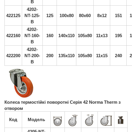
B
4202-
422125
NT-125-
125
100x80
80x60
8x12
151
1
B
4202-
422160
NT-160-
160
140x110
105x80
11х13
195
1
B
4202-
422200
NT-200-
200
135х110
105x80
11х15
240
2
B
Колеса термостійкі поворотні Серія 42 Norma Therm з
отвором
Код
Модель
4205-NT-