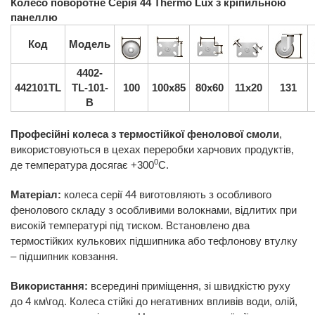
Колесо поворотне Серія 44 Thermo Lux з кріпильною
панеллю
Код
Модель
4402-
442101TL
TL-101-
100
100x85
80x60
11х20
131
B
Професійні колеса з термостійкої фенолової смоли
,
використовуються в цехах переробки харчових продуктів,
0
де температура досягає +300
С.
Матеріал:
колеса серії 44 виготовляють з особливого
фенолового складу з особливими волокнами, відлитих при
високій температурі під тиском. Встановлено два
термостійких кулькових підшипника або тефлонову втулку
– підшипник ковзання.
Використання:
всередині приміщення, зі швидкістю руху
до 4 км\год. Колеса стійкі до негативних впливів води, олій,