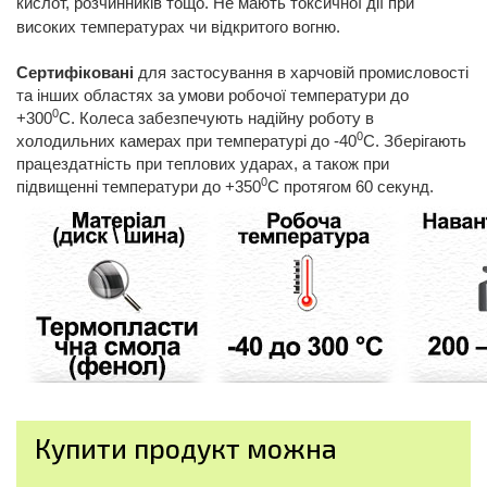
кислот, розчинників тощо. Не мають токсичної дії при
високих температурах чи відкритого вогню.
Сертифіковані
для застосування в харчовій промисловості
та інших областях за умови робочої температури до
0
+300
С. Колеса забезпечують надійну роботу в
0
холодильних камерах при температурі до -40
С. Зберігають
працездатність при теплових ударах, а також при
0
підвищенні температури до +350
С протягом 60 секунд.
Купити продукт можна