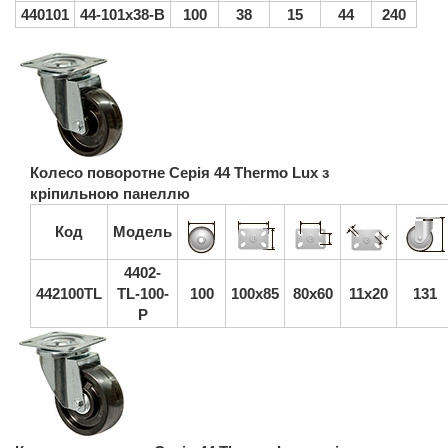
440101
44-101х38-B
100
38
15
44
240
Колесо поворотне Серія 44 Thermo Lux з
кріпильною панеллю
Код
Модель
4402-
442100
TL
TL-100-
100
100x85
80x60
11х20
131
P