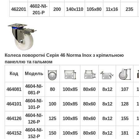
4602-NI-
462201
200
140x110
105x80
11x16
235
201-P
Колеса поворотні Серія 46 Norma Inox з кріпильною
панеллю та гальмом
Код
Модель
4604-NI-
464081
80
100x85
80x60
8x12
107
1
081-P
4604-NI-
464101
100
100x85
80x60
8x12
128
1
101-P
4604-NI-
464126
125
100x85
80x60
8x12
155
1
126-P
4604-NI-
464152
150
100x85
80x60
8x12
181
2
152-P