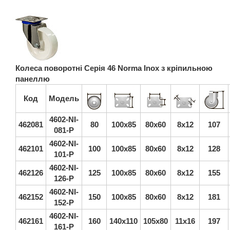
Колеса поворотні Серія 46 Norma Inox з кріпильною
панеллю
Код
Модель
4602-NI-
462081
80
100x85
80x60
8x12
107
081-P
4602-NI-
462101
100
100x85
80x60
8x12
128
101-P
4602-NI-
462126
125
100x85
80x60
8x12
155
126-P
4602-NI-
462152
150
100x85
80x60
8x12
181
152-P
4602-NI-
462161
160
140x110
105x80
11x16
197
161-P