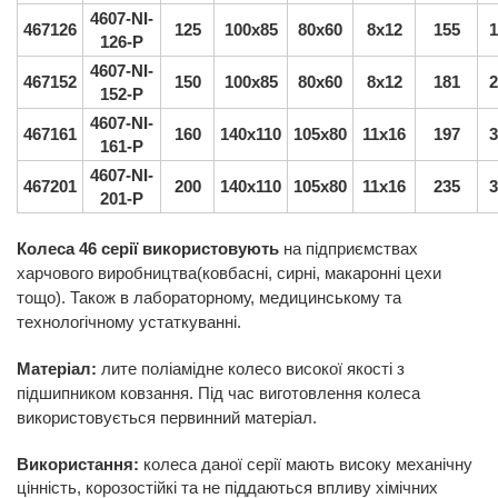
4607-NI-
467126
125
100x85
80x60
8x12
155
1
126-P
4607-NI-
467152
150
100x85
80x60
8x12
181
2
152-P
4607-NI-
467161
160
140x110
105x80
11x16
197
3
161-P
4607-NI-
467201
200
140x110
105x80
11x16
235
3
201-P
Колеса 46 серії використовують
на підприємствах
харчового виробництва(ковбасні, сирні, макаронні цехи
тощо). Також в лабораторному, медицинському та
технологічному устаткуванні.
Матеріал:
лите поліамідне колесо високої якості з
підшипником ковзання. Під час виготовлення колеса
використовується первинний матеріал.
Використання:
колеса даної серії мають високу механічну
цінність, корозостійкі та не піддаються впливу хімічних