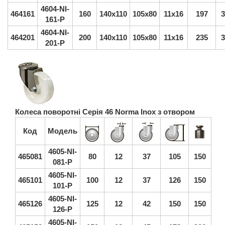
4604-NI-
464161
160
140x110
105x80
11x16
197
3
161-P
4604-NI-
464201
200
140x110
105x80
11x16
235
3
201-P
Колеса поворотні Серія 46 Norma Inox з отвором
Код
Модель
4605-NI-
465081
80
12
37
105
150
081-P
4605-NI-
465101
100
12
37
126
150
101-P
4605-NI-
465126
125
12
42
150
150
126-P
4605-NI-