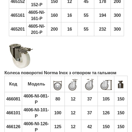
465152
150
12
45
178
200
152-P
4605-NI-
465161
160
16
55
194
300
161-P
4605-NI-
465201
200
16
55
232
300
201-P
Колеса поворотні Norma Inox з отвором та гальмом
Код
Модель
4606-NI-081-
466081
80
12
37
105
150
P
4606-NI-101-
466101
100
12
37
126
150
P
4606-NI-126-
466126
125
12
42
150
150
P