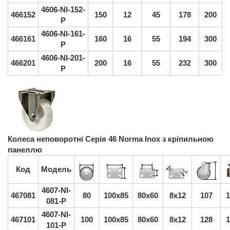
4606-NI-152-
466152
150
12
45
178
200
P
4606-NI-161-
466161
160
16
55
194
300
P
4606-NI-201-
466201
200
16
55
232
300
P
Колеса неповоротні Серія 46 Norma Inox з кріпильною
панеллю
Код
Модель
4607-NI-
467081
80
100x85
80x60
8x12
107
1
081-P
4607-NI-
467101
100
100x85
80x60
8x12
128
1
101-P