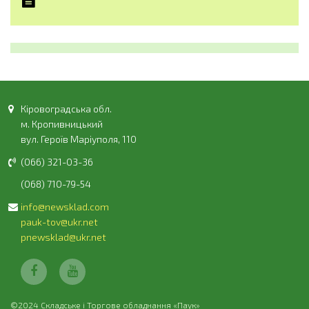
Кіровоградська обл.
м. Кропивницький
вул. Героїв Маріуполя, 110
(066) 321-03-36
(068) 710-79-54
info@newsklad.com
pauk-tov@ukr.net
pnewsklad@ukr.net
©2024 Складське і Торгове обладнання «Паук»