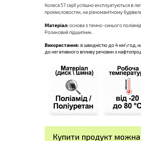
Колеса 57 серії успішно експлуатуються в легк
промисловостях, на різноманітному будівел
Матеріал:
основа з темно-синього поліамід
Роликовий підшипник.
Використання:
зі швидкістю до 4 км\год, на
до негативного впливу речовин з нафтопроду
Купити продукт можна