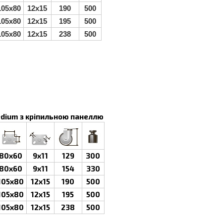
105x80
12x15
190
500
105x80
12x15
195
500
105x80
12x15
238
500
edium з кріпильною панеллю
80x60
9x11
129
300
80x60
9x11
154
330
105x80
12x15
190
500
105x80
12x15
195
500
105x80
12x15
238
500