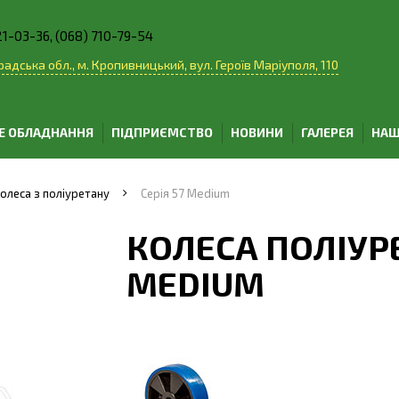
21-03-36, (068) 710-79-54
адська обл., м. Кропивницький, вул. Героїв Маріуполя, 110
Е ОБЛАДНАННЯ
ПІДПРИЄМСТВО
НОВИНИ
ГАЛЕРЕЯ
НАШ
олеса з поліуретану
Серія 57 Medium
КОЛЕСА ПОЛІУРЕ
MEDIUM