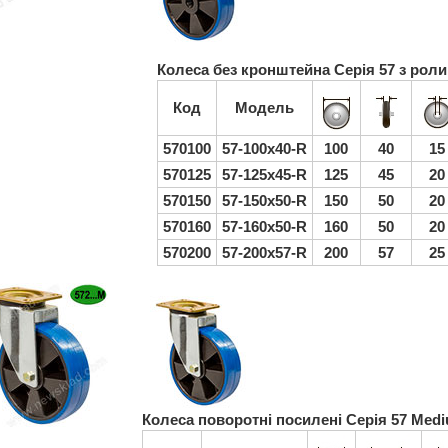
Колеса без кронштейна Серія 57 з ро
Код
Модель
570100
57-100х40-R
100
40
15
570125
57-125х45-R
125
45
20
570150
57-150х50-R
150
50
20
570160
57-160х50-R
160
50
20
570200
57-200х57-R
200
57
25
Показати інші колеса цієї серії
Колеса поворотні посилені Серія 57 Med