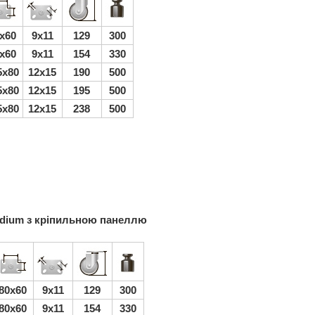
x60
9x11
129
300
x60
9x11
154
330
5x80
12x15
190
500
5x80
12x15
195
500
5x80
12x15
238
500
edium з кріпильною панеллю
80x60
9x11
129
300
80x60
9x11
154
330