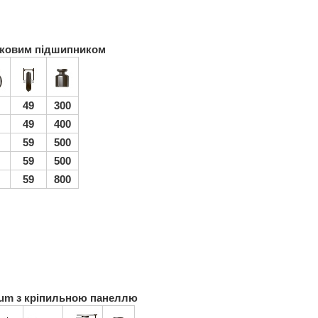
ликовим підшипником
49
300
49
400
59
500
59
500
59
800
ium з кріпильною панеллю