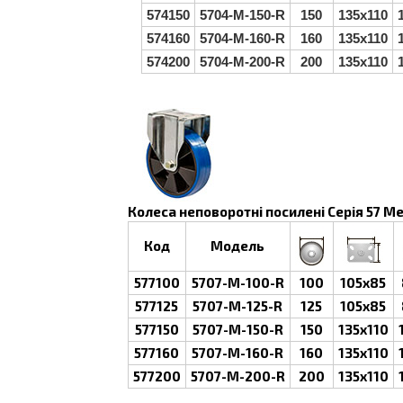
574150
5704-M-150-R
150
135x110
574160
5704-M-160-R
160
135x110
574200
5704-M-200-R
200
135x110
Показати інші колеса цієї сері
Колеса неповоротні посилені Серія 57 M
Код
Модель
577100
5707-M-100-R
100
105x85
577125
5707-M-125-R
125
105x85
577150
5707-M-150-R
150
135x110
577160
5707-M-160-R
160
135x110
577200
5707-M-200-R
200
135x110