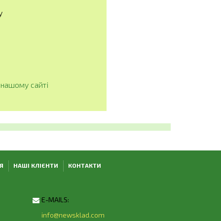
у
нашому сайті
Я
НАШІ КЛІЄНТИ
КОНТАКТИ
E-MAILS:
info@newsklad.com