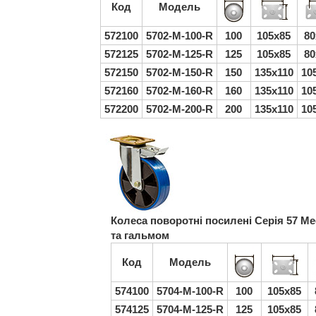
Код
Модель
572100
5702-M-100-R
100
105x85
80
572125
5702-M-125-R
125
105x85
80
572150
5702-M-150-R
150
135x110
10
572160
5702-M-160-R
160
135x110
10
572200
5702-M-200-R
200
135x110
10
Колеса поворотні посилені Серія 57 M
та гальмом
Код
Модель
574100
5704-M-100-R
100
105x85
574125
5704-M-125-R
125
105x85