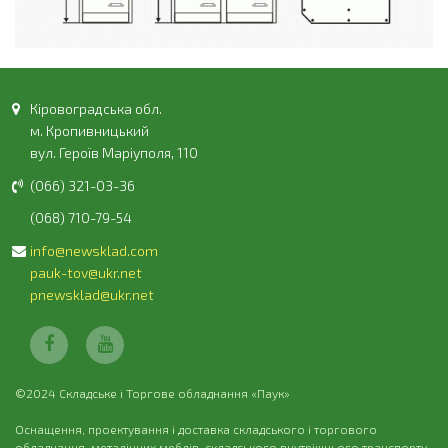
Кіровоградська обл.
м. Кропивницький
вул. Героїв Маріуполя, 110
(066) 321-03-36
(068) 710-79-54
info@newsklad.com
pauk-tov@ukr.net
pnewsklad@ukr.net
©2024 Складське і Торгове обладнання «Паук»
Оснащення, проектування і доставка складського і торгового
обладнання, металічних меблів, складського внутрішнього транспорту,