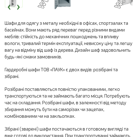
‹
›
Шафи для одягу з металу необхідні в офісах, спортзалах та
басейнах. Вони мають ряд переваг перед різними видами
меблів: стійкість до механічних пошкоджень та впливу
вологи, тривалий термін експлуатації, невисоку ціну та легшу
вагу на відміну від шаф із дерева. Дизайн шаф задовольнить
будь-які смаки замовників.
Гардеробні шафи ТОВ «ПАУК» є двох видів: розібрані та
зібрані.
Розібрані поставляються повністю упакованими, легко
транспортуються та не займають багато місця. Потребують
час на складання. Розібрані шафи, в залежності від методу
збирання можуть бути на саморізах чи зацепах,
комбінованими чи на закльопках.
Зібрані (зварені) шафи постачаються в готовому вигляді та
вже готові до використання. При транспортуванні займають