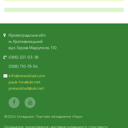
Кіровоградська обл.
м. Кропивницький
вул. Героїв Маріуполя, 110
(066) 321-03-36
(068) 710-79-54
info@newsklad.com
pauk-tov@ukr.net
pnewsklad@ukr.net
©2024 Складське і Торгове обладнання «Паук»
Оснащення, проектування і доставка складського і торгового