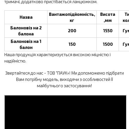
тримачі, додатково пристібається ланцюжком.
Вантажопідйомність,
Висота
Т
Назва
кг
,мм
ко
Балоновіз на 2
200
1550
Гу
балона
Балоновіз на 1
150
1500
Гу
балон
Наша продукція характеризується високою міцністю і
надійністю.
Звертайтеся до нас - ТОВ "ПАУК»! Ми допоможемо підібрати
Вам потрібну модель, виходячи з особливостей її
майбутнього застосування!