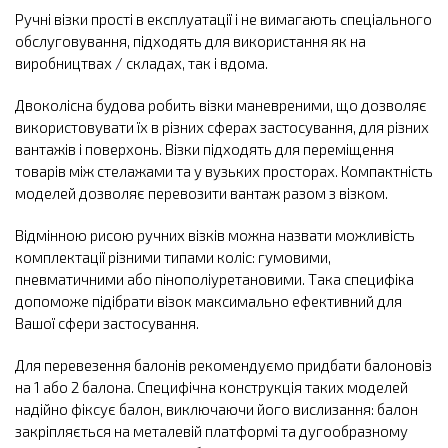
Ручні візки прості в експлуатації і не вимагають спеціального
обслуговування, підходять для використання як на
виробництвах / складах, так і вдома.
Двоколісна будова робить візки маневреними, що дозволяє
використовувати їх в різних сферах застосування, для різних
вантажів і поверхонь. Візки підходять для переміщення
товарів між стелажами та у вузьких просторах. Компактність
моделей дозволяє перевозити вантаж разом з візком.
Відмінною рисою ручних візків можна назвати можливість
комплектації різними типами коліс: гумовими,
пневматичними або пінополіуретановими. Така специфіка
допоможе підібрати візок максимально ефективний для
Вашої сфери застосування.
Для перевезення балонів рекомендуємо придбати балоновіз
на 1 або 2 балона. Специфічна конструкція таких моделей
надійно фіксує балон, виключаючи його вислизання: балон
закріпляється на металевій платформі та дугообразному