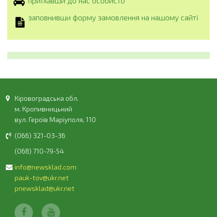
приїхавши до нас особисто
заповнивши форму замовлення на нашому сайті
Кіровоградська обл.
м. Кропивницький
вул. Героїв Маріуполя, 110
(066) 321-03-36
(068) 710-79-54
info@newsklad.com
pauk-tov@ukr.net
pnewsklad@ukr.net