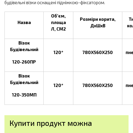
будівельні візки оснащені підніжкою-фіксатором.
Об’єм,
Розміри корита,
Т
Назва
площа
ДхШхВ
ко
Л, СМ2
Візок
Будівельний
120*
780Х560Х250
пн
120-260ПР
Візок
Будівельний
120*
780Х560Х250
пн
120-350МП
Купити продукт можна