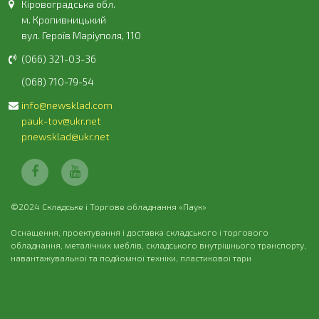
Кіровоградська обл.
м. Кропивницький
вул. Героїв Маріуполя, 110
(066) 321-03-36
(068) 710-79-54
info@newsklad.com
pauk-tov@ukr.net
pnewsklad@ukr.net
©2024 Складське і Торгове обладнання «Паук»
Оснащення, проектування і доставка складського і торгового
обладнання, металічних меблів, складського внутрішнього транспорту,
навантажувальної та подйомної техніки, пластикової тари