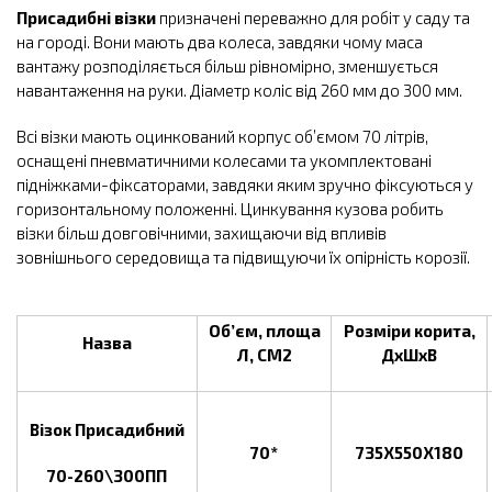
Присадибні візки
призначені переважно для робіт у саду та
на городі. Вони мають два колеса, завдяки чому маса
вантажу розподіляється більш рівномірно, зменшується
навантаження на руки. Діаметр коліс від 260 мм до 300 мм.
Всі візки мають оцинкований корпус об’ємом 70 літрів,
оснащені пневматичними колесами та укомплектовані
підніжками-фіксаторами, завдяки яким зручно фіксуються у
горизонтальному положенні. Цинкування кузова робить
візки більш довговічними, захищаючи від впливів
зовнішнього середовища та підвищуючи їх опірність корозії.
Об’єм, площа
Розміри корита,
Назва
Л, СМ2
ДхШхВ
Візок Присадибний
70*
735Х550Х180
70-260\300ПП