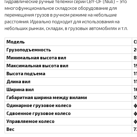
Гидравлические ручные тележки серии CBY-DF (Niuli)
– это
многофункциональное складское оборудование для
перемещения грузов в ручном режиме на небольшие
расстояния. Идеально подходит для использования на
небольших рынках, складах, в грузовых автомобилях и т.п.
Модель
C
Грузоподъемность
2
Минимальная высота вил
8
Максимальная высота вил
1
Высота подъема
1
Длина вил
1
Ширина вил
1
Габаритная ширина между вилами
5
Одинарное грузовое колесо
ф
Сдвоенное грузовое колесо
ф
Управляемое колесо
ф
Вес
7