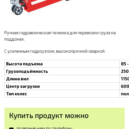
Ручная гидравлическая тележка для перевозки груза на
поддонах.
С усиленным гидроузлом, высокопрочной сваркой.
Высота подъема
85 
Грузоподъёмность
250
Длина вил
115
Центр загрузки
600
Тип колес
пол
Купить продукт можно
позвонив нам по телефону