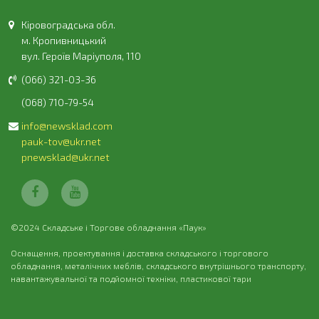
Кіровоградська обл.
м. Кропивницький
вул. Героїв Маріуполя, 110
(066) 321-03-36
(068) 710-79-54
info@newsklad.com
pauk-tov@ukr.net
pnewsklad@ukr.net
©2024 Складське і Торгове обладнання «Паук»
Оснащення, проектування і доставка складського і торгового
обладнання, металічних меблів, складського внутрішнього транспорту,
навантажувальної та подйомної техніки, пластикової тари