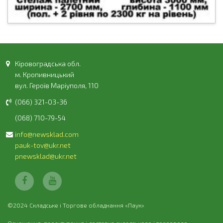
Кіровоградська обл.
м. Кропивницький
вул. Героїв Маріуполя, 110
(066) 321-03-36
(068) 710-79-54
info@newsklad.com
pauk-tov@ukr.net
pnewsklad@ukr.net
©2024 Складське і Торгове обладнання «Паук»
Оснащення, проектування і доставка складського і торгового