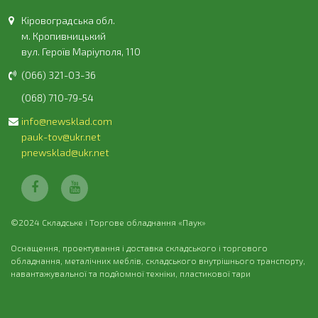
Кіровоградська обл.
м. Кропивницький
вул. Героїв Маріуполя, 110
(066) 321-03-36
(068) 710-79-54
info@newsklad.com
pauk-tov@ukr.net
pnewsklad@ukr.net
©2024 Складське і Торгове обладнання «Паук»
Оснащення, проектування і доставка складського і торгового
обладнання, металічних меблів, складського внутрішнього транспорту,
навантажувальної та подйомної техніки, пластикової тари