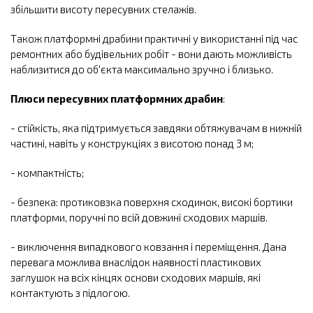
збільшити висоту пересувних стелажів.
Також платформні драбини практичні у використанні під час
ремонтних або будівельних робіт - вони дають можливість
наблизитися до об'єкта максимально зручно і близько.
Плюси пересувних платформних драбин
:
- стійкість, яка підтримується завдяки обтяжувачам в нижній
частині, навіть у конструкціях з висотою понад 3 м;
- компактність;
- безпека: протиковзка поверхня сходинок, високі бортики
платформи, поручні по всій довжині сходових маршів.
- виключення випадкового ковзання і переміщення. Дана
перевага можлива внаслідок наявності пластикових
заглушок на всіх кінцях основи сходових маршів, які
контактують з підлогою.