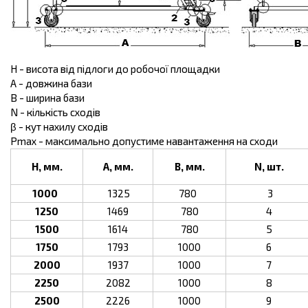
H - висота від підлоги до робочої площадки
А - довжина бази
В - ширина бази
N - кількість сходів
β - кут нахилу сходів
Pmax - максимально допустиме навантаження на сходи
H, мм.
A, мм.
B, мм.
N, шт.
1000
1325
780
3
1250
1469
780
4
1500
1614
780
5
1750
1793
1000
6
2000
1937
1000
7
2250
2082
1000
8
2500
2226
1000
9