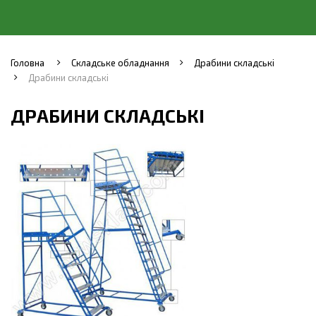
Головна
Складське обладнання
Драбини складські
Драбини складські
ДРАБИНИ СКЛАДСЬКІ