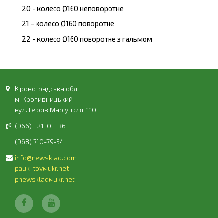
20 - колесо Ø160 неповоротне
21 - колесо Ø160 поворотне
22 - колесо Ø160 поворотне з гальмом
Кіровоградська обл.
м. Кропивницький
вул. Героїв Маріуполя, 110
(066) 321-03-36
(068) 710-79-54
info@newsklad.com
pauk-tov@ukr.net
pnewsklad@ukr.net