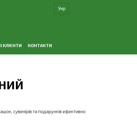
Укр
І КЛІЄНТИ
КОНТАКТИ
ННИЙ
іграшок, сувенірів та подарунків ефективно