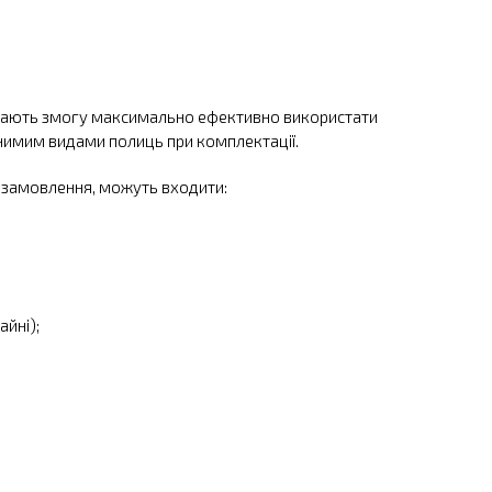
ів дають змогу максимально ефективно використати
нимим видами полиць при комплектації.
у замовлення, можуть входити:
йні);