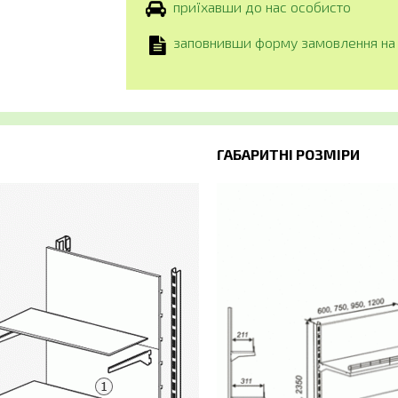
приїхавши до нас особисто
заповнивши форму замовлення на 
ГАБАРИТНІ РОЗМІРИ