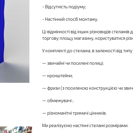
- Відсутність подіуму;
- Настінний спосіб монтажу.
Ці відмінності від інших різновидів стелаж
торгову площу магазину, користуватися різ
У комплекті до стелажа, в залежості від тип
— звичайні чи посилені полиці;
— кронштейни;
— фризи (з посиленою конструкцією чи звича
— обмежувачі ;
— різноманітні тримачі цінників.
Ми реалізуємо настінні стелажі розмірами: