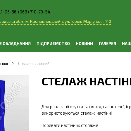
21-03-36, (068) 710-79-54
адська обл., м. Кропивницький, вул. Героїв Маріуполя, 110
Е ОБЛАДНАННЯ
ПІДПРИЄМСТВО
НОВИНИ
ГАЛЕРЕЯ
НАШ
гівлі
Стелаж настінний
СТЕЛАЖ НАСТІ
Для реалізації взуття та одягу, галантереї, 
використовуються стелажі настінні.
Переваги настінних стелажів: