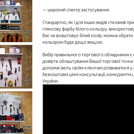
— широкий спектр застосування.
Стандартно, як і для інших видів стелажів п
глянсову фарбу білого кольору, використов
Вас не влаштовує білий колір, можна обрати п
кольором буде дещо вищою.
Вибір правильного торгового обладнання є 
довірте облаштування Вашої торгової точки 
допомагають своїм клієнтам розвиватися у с
безкоштовні цінні консультації, конкурентні
України.