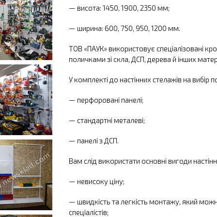
— висота: 1450, 1900, 2350 мм;
— ширина: 600, 750, 950, 1200 мм.
ТОВ «ПАУК» використовує спеціалізовані кр
поличками зі скла, ДСП, дерева й інших матер
У комплекті до настінних стелажів на вибір п
— перфоровані панелі;
— стандартні металеві;
— панелі з ДСП.
Вам слід використати основні вигоди настінни
— невисоку ціну;
— швидкість та легкість монтажу, який мож
спеціалістів;