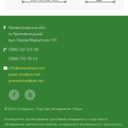
Кіровоградська обл.
м. Кропивницький
вул. Героїв Маріуполя, 110
(066) 321-03-36
(068) 710-79-54
info@newsklad.com
pauk-tov@ukr.net
pnewsklad@ukr.net
©2024 Складське і Торгове обладнання «Паук»
Оснащення, проектування і доставка складського і торгового
обладнання, металічних меблів, складського внутрішнього транспорту,