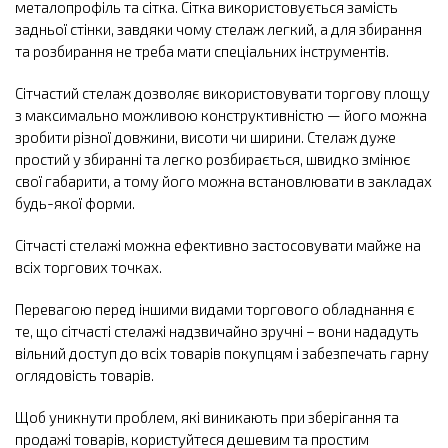
металопрофіль та сітка. Сітка використовується замість
задньої стінки, завдяки чому стелаж легкий, а для збирання
та розбирання не треба мати спеціальних інструментів.
Сітчастий стелаж дозволяє використовувати торгову площу
з максимально можливою конструктивністю — його можна
зробити різної довжини, висоти чи ширини. Стелаж дуже
простий у збиранні та легко розбирається, швидко змінює
свої габарити, а тому його можна встановлювати в закладах
будь-якої форми.
Сітчасті стелажі можна ефективно застосовувати майже на
всіх торгових точках.
Перевагою перед іншими видами торгового обладнання є
те, що сітчасті стелажі надзвичайно зручні – вони нададуть
вільний доступ до всіх товарів покупцям і забезпечать гарну
оглядовість товарів.
Щоб уникнути проблем, які виникають при зберігання та
продажі товарів, користуйтеся дешевим та простим