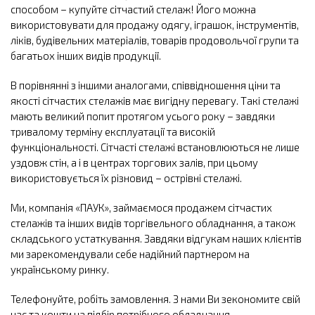
способом – купуйте сітчастий стелаж! Його можна
використовувати для продажу одягу, іграшок, інструментів,
ліків, будівельних матеріалів, товарів продовольчої групи та
багатьох інших видів продукції.
В порівнянні з іншими аналогами, співвідношення ціни та
якості сітчастих стелажів має вигідну перевагу. Такі стелажі
мають великий попит протягом усього року – завдяки
тривалому терміну експлуатації та високій
функціональності. Сітчасті стелажі встановлюються не лише
уздовж стін, а і в центрах торгових залів, при цьому
використовується їх різновид – острівні стелажі.
Ми, компанія «ПАУК», займаємося продажем сітчастих
стелажів та інших видів торгівельного обладнання, а також
складського устаткування. Завдяки відгукам наших клієнтів
ми зарекомендували себе надійний партнером на
українському ринку.
Телефонуйте, робіть замовлення. З нами Ви зекономите свій
час та кошти на підбір потрібного обладнання.