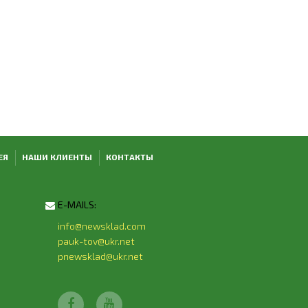
ЕЯ
НАШИ КЛИЕНТЫ
КОНТАКТЫ
E-MAILS:
info@newsklad.com
pauk-tov@ukr.net
pnewsklad@ukr.net