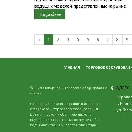
ведущих моделей, представленных на рынке.
Подробнее
«
1
2
3
4
5
6
7
8
9
ГЛАВНАЯ
ТОРГОВОЕ ОБОРУДОВАН
АДРЕС:
©2024 Складское и Торговое оборудование
«Паук»
Кировог
г. Кроп
Оснащение, проектирование и поставка
складского и торгового оборудования,
ул. Гер
металлической мебели, складского
внутреннего транспорта, погрузочной и
подъемной техники, пластиковой тары